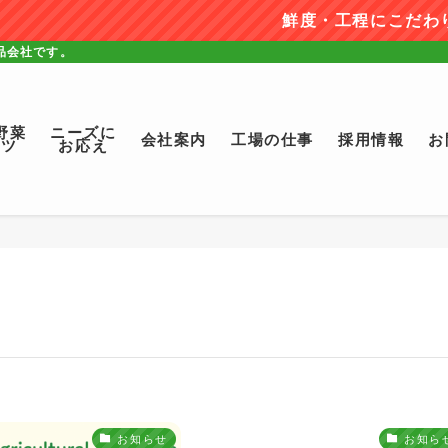
鮮度・工程にこだわり製造
品会社です。
野菜
ニーズに
会社案内
工場の仕事
採用情報
お
ーツ
お応え
お知らせ
お知ら