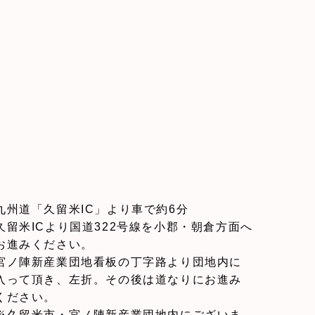
九州道「久留米IC」より車で約6分
久留米ICより国道322号線を小郡・朝倉方面へ
お進みください。
宮ノ陣新産業団地看板の丁字路より団地内に
入って頂き、左折。その後は道なりにお進み
ください。
※久留米市・宮ノ陣新産業団地内にございま