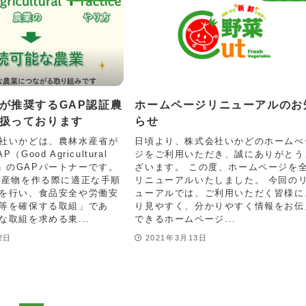
が推奨するGAP認証農
ホームページリニューアルのお
扱っております
らせ
社いかどは、農林水産省が
日頃より、株式会社いかどのホームぺ
Good Agricultural
ジをご利用いただき、誠にありがとう
es）」のGAPパートナーです。
ざいます。 この度、ホームページを
農産物を作る際に適正な手順
リニューアルいたしました。 今回の
を行い、食品安全や労働安
ューアルでは、ご利用いただく皆様に
等を確保する取組」であ
り見やすく、分かりやすく情報をお伝
な取組を求める東...
できるホームページ...
2日
2021年3月13日